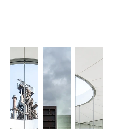
multipl
icarlo
todo