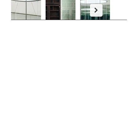
COBO - DONOSO
Arquitectos
ARQUITECTUR
INFORMACIÓN
CONTACT
A
Aviso Legal
O
Nosotros
Protección de
Instagram