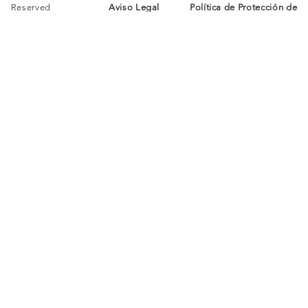
Reserved
Aviso Legal
Política de Protección de
Datos
Política de Cookies
COBO - DONOSO
Arquitectos
ARQUITECTUR
INFORMACIÓN
CONTACT
A
Aviso Legal
O
Nosotros
Protección de
Instagram
Proyectos
Datos
LinkedIN
Contacto
Política de Cookies
E-mail
COBO - DONOSO Arquitectos S.L.P. / Copyright ©
2026 All Rights Reserved