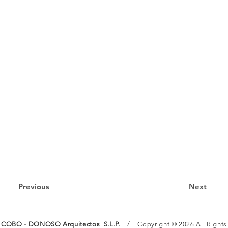
Idiom
a:
Cast
ella
no
Previous
Next
COBO - DONOSO Arquitectos S.L.P.
/ Copyright © 2026 All Rights