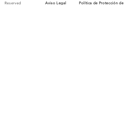
Reserved
Aviso Legal
Política de Protección de
Datos
Política de Cookies
COBO - DONOSO
Arquitectos
ARQUITECTUR
INFORMACIÓN
CONTACT
A
Aviso Legal
O
Nosotros
Protección de
Instagram
Proyectos
Datos
LinkedIN
Contacto
Política de Cookies
E-mail
COBO - DONOSO Arquitectos S.L.P. / Copyright ©
2026 All Rights Reserved