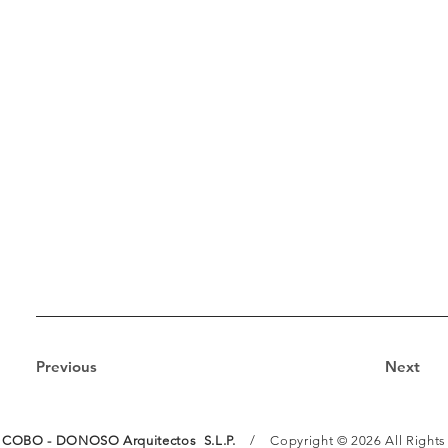
Idiom
a:
Caste
llan
o
Previous
Next
COBO - DONOSO Arquitectos S.L.P.
/ Copyright © 2026 All Rights