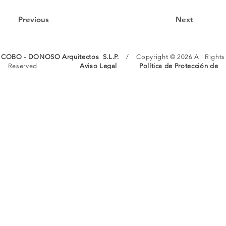
Previous
Next
COBO - DONOSO Arquitectos S.L.P.
/ Copyright © 2026 All Rights
Reserved
Aviso Legal
Política de Protección de
Datos
Política de Cookies
COBO - DONOSO
Arquitectos
ARQUITECTUR
INFORMACIÓN
CONTACT
A
Aviso Legal
O
Nosotros
Protección de
Instagram
Proyectos
Datos
LinkedIN